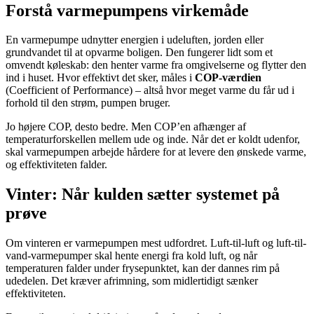
Forstå varmepumpens virkemåde
En varmepumpe udnytter energien i udeluften, jorden eller
grundvandet til at opvarme boligen. Den fungerer lidt som et
omvendt køleskab: den henter varme fra omgivelserne og flytter den
ind i huset. Hvor effektivt det sker, måles i
COP-værdien
(Coefficient of Performance) – altså hvor meget varme du får ud i
forhold til den strøm, pumpen bruger.
Jo højere COP, desto bedre. Men COP’en afhænger af
temperaturforskellen mellem ude og inde. Når det er koldt udenfor,
skal varmepumpen arbejde hårdere for at levere den ønskede varme,
og effektiviteten falder.
Vinter: Når kulden sætter systemet på
prøve
Om vinteren er varmepumpen mest udfordret. Luft-til-luft og luft-til-
vand-varmepumper skal hente energi fra kold luft, og når
temperaturen falder under frysepunktet, kan der dannes rim på
udedelen. Det kræver afrimning, som midlertidigt sænker
effektiviteten.