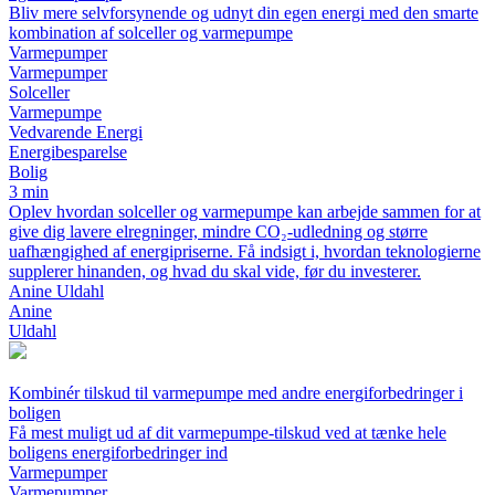
Bliv mere selvforsynende og udnyt din egen energi med den smarte
kombination af solceller og varmepumpe
Varmepumper
Varmepumper
Solceller
Varmepumpe
Vedvarende Energi
Energibesparelse
Bolig
3 min
Oplev hvordan solceller og varmepumpe kan arbejde sammen for at
give dig lavere elregninger, mindre CO₂-udledning og større
uafhængighed af energipriserne. Få indsigt i, hvordan teknologierne
supplerer hinanden, og hvad du skal vide, før du investerer.
Anine Uldahl
Anine
Uldahl
Kombinér tilskud til varmepumpe med andre energiforbedringer i
boligen
Få mest muligt ud af dit varmepumpe-tilskud ved at tænke hele
boligens energiforbedringer ind
Varmepumper
Varmepumper