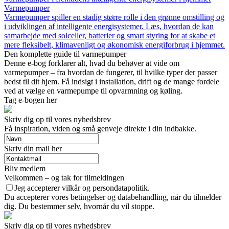
Varmepumper
Varmepumper spiller en stadig større rolle i den grønne omstilling og
i udviklingen af intelligente energisystemer. Læs, hvordan de kan
samarbejde med solceller, batterier og smart styring for at skabe et
mere fleksibelt, klimavenligt og økonomisk energiforbrug i hjemmet.
Den komplette guide til varmepumper
Denne e-bog forklarer alt, hvad du behøver at vide om
varmepumper – fra hvordan de fungerer, til hvilke typer der passer
bedst til dit hjem. Få indsigt i installation, drift og de mange fordele
ved at vælge en varmepumpe til opvarmning og køling.
Tag e-bogen her
Skriv dig op til vores nyhedsbrev
Få inspiration, viden og små genveje direkte i din indbakke.
Skriv din mail her
Bliv medlem
Velkommen – og tak for tilmeldingen
Jeg accepterer vilkår og persondatapolitik.
Du accepterer vores betingelser og databehandling, når du tilmelder
dig. Du bestemmer selv, hvornår du vil stoppe.
Skriv dig op til vores nyhedsbrev