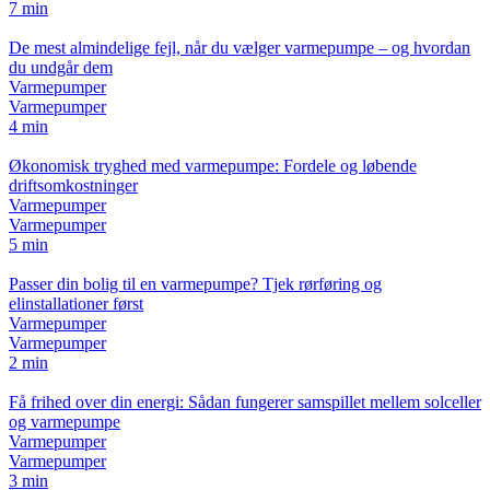
7 min
De mest almindelige fejl, når du vælger varmepumpe – og hvordan
du undgår dem
Varmepumper
Varmepumper
4 min
Økonomisk tryghed med varmepumpe: Fordele og løbende
driftsomkostninger
Varmepumper
Varmepumper
5 min
Passer din bolig til en varmepumpe? Tjek rørføring og
elinstallationer først
Varmepumper
Varmepumper
2 min
Få frihed over din energi: Sådan fungerer samspillet mellem solceller
og varmepumpe
Varmepumper
Varmepumper
3 min