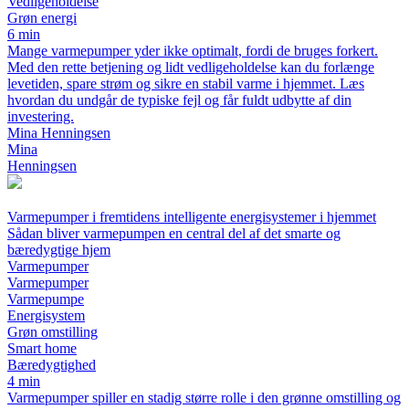
Vedligeholdelse
Grøn energi
6 min
Mange varmepumper yder ikke optimalt, fordi de bruges forkert.
Med den rette betjening og lidt vedligeholdelse kan du forlænge
levetiden, spare strøm og sikre en stabil varme i hjemmet. Læs
hvordan du undgår de typiske fejl og får fuldt udbytte af din
investering.
Mina Henningsen
Mina
Henningsen
Varmepumper i fremtidens intelligente energisystemer i hjemmet
Sådan bliver varmepumpen en central del af det smarte og
bæredygtige hjem
Varmepumper
Varmepumper
Varmepumpe
Energisystem
Grøn omstilling
Smart home
Bæredygtighed
4 min
Varmepumper spiller en stadig større rolle i den grønne omstilling og