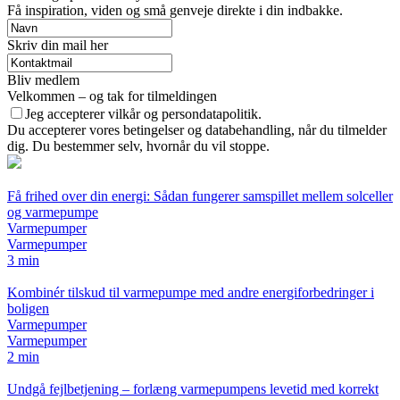
Få inspiration, viden og små genveje direkte i din indbakke.
Skriv din mail her
Bliv medlem
Velkommen – og tak for tilmeldingen
Jeg accepterer vilkår og persondatapolitik.
Du accepterer vores betingelser og databehandling, når du tilmelder
dig. Du bestemmer selv, hvornår du vil stoppe.
Få frihed over din energi: Sådan fungerer samspillet mellem solceller
og varmepumpe
Varmepumper
Varmepumper
3 min
Kombinér tilskud til varmepumpe med andre energiforbedringer i
boligen
Varmepumper
Varmepumper
2 min
Undgå fejlbetjening – forlæng varmepumpens levetid med korrekt