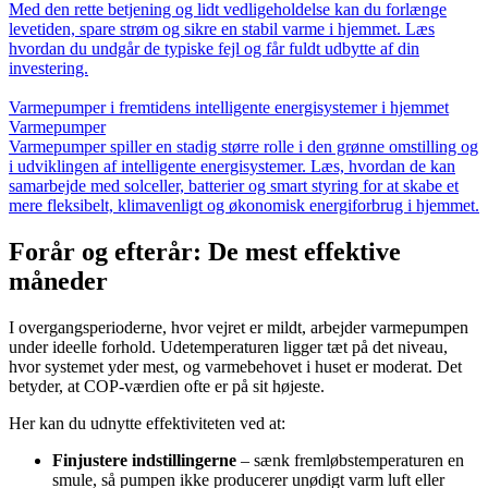
Med den rette betjening og lidt vedligeholdelse kan du forlænge
levetiden, spare strøm og sikre en stabil varme i hjemmet. Læs
hvordan du undgår de typiske fejl og får fuldt udbytte af din
investering.
Varmepumper i fremtidens intelligente energisystemer i hjemmet
Varmepumper
Varmepumper spiller en stadig større rolle i den grønne omstilling og
i udviklingen af intelligente energisystemer. Læs, hvordan de kan
samarbejde med solceller, batterier og smart styring for at skabe et
mere fleksibelt, klimavenligt og økonomisk energiforbrug i hjemmet.
Forår og efterår: De mest effektive
måneder
I overgangsperioderne, hvor vejret er mildt, arbejder varmepumpen
under ideelle forhold. Udetemperaturen ligger tæt på det niveau,
hvor systemet yder mest, og varmebehovet i huset er moderat. Det
betyder, at COP-værdien ofte er på sit højeste.
Her kan du udnytte effektiviteten ved at:
Finjustere indstillingerne
– sænk fremløbstemperaturen en
smule, så pumpen ikke producerer unødigt varm luft eller