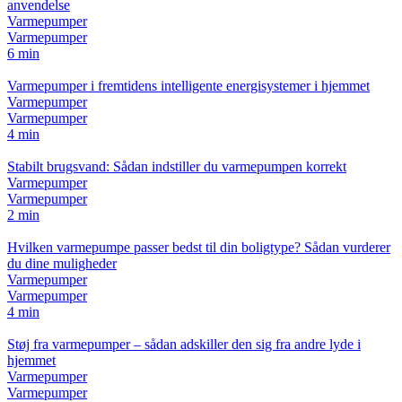
anvendelse
Varmepumper
Varmepumper
6 min
Varmepumper i fremtidens intelligente energisystemer i hjemmet
Varmepumper
Varmepumper
4 min
Stabilt brugsvand: Sådan indstiller du varmepumpen korrekt
Varmepumper
Varmepumper
2 min
Hvilken varmepumpe passer bedst til din boligtype? Sådan vurderer
du dine muligheder
Varmepumper
Varmepumper
4 min
Støj fra varmepumper – sådan adskiller den sig fra andre lyde i
hjemmet
Varmepumper
Varmepumper