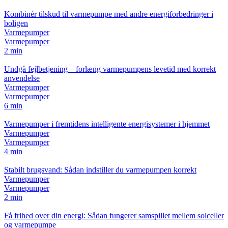
Kombinér tilskud til varmepumpe med andre energiforbedringer i
boligen
Varmepumper
Varmepumper
2 min
Undgå fejlbetjening – forlæng varmepumpens levetid med korrekt
anvendelse
Varmepumper
Varmepumper
6 min
Varmepumper i fremtidens intelligente energisystemer i hjemmet
Varmepumper
Varmepumper
4 min
Stabilt brugsvand: Sådan indstiller du varmepumpen korrekt
Varmepumper
Varmepumper
2 min
Få frihed over din energi: Sådan fungerer samspillet mellem solceller
og varmepumpe