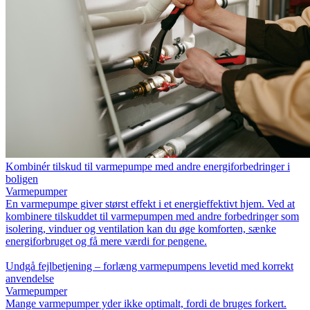
Kombinér tilskud til varmepumpe med andre energiforbedringer i
boligen
Varmepumper
En varmepumpe giver størst effekt i et energieffektivt hjem. Ved at
kombinere tilskuddet til varmepumpen med andre forbedringer som
isolering, vinduer og ventilation kan du øge komforten, sænke
energiforbruget og få mere værdi for pengene.
Undgå fejlbetjening – forlæng varmepumpens levetid med korrekt
anvendelse
Varmepumper
Mange varmepumper yder ikke optimalt, fordi de bruges forkert.