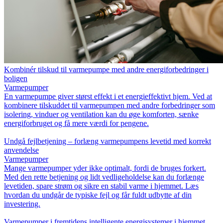
Kombinér tilskud til varmepumpe med andre energiforbedringer i
boligen
Varmepumper
En varmepumpe giver størst effekt i et energieffektivt hjem. Ved at
kombinere tilskuddet til varmepumpen med andre forbedringer som
isolering, vinduer og ventilation kan du øge komforten, sænke
energiforbruget og få mere værdi for pengene.
Undgå fejlbetjening – forlæng varmepumpens levetid med korrekt
anvendelse
Varmepumper
Mange varmepumper yder ikke optimalt, fordi de bruges forkert.
Med den rette betjening og lidt vedligeholdelse kan du forlænge
levetiden, spare strøm og sikre en stabil varme i hjemmet. Læs
hvordan du undgår de typiske fejl og får fuldt udbytte af din
investering.
Varmepumper i fremtidens intelligente energisystemer i hjemmet