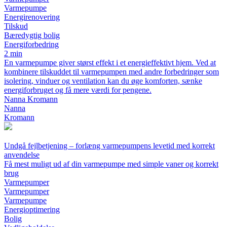
Varmepumpe
Energirenovering
Tilskud
Bæredygtig bolig
Energiforbedring
2 min
En varmepumpe giver størst effekt i et energieffektivt hjem. Ved at
kombinere tilskuddet til varmepumpen med andre forbedringer som
isolering, vinduer og ventilation kan du øge komforten, sænke
energiforbruget og få mere værdi for pengene.
Nanna Kromann
Nanna
Kromann
Undgå fejlbetjening – forlæng varmepumpens levetid med korrekt
anvendelse
Få mest muligt ud af din varmepumpe med simple vaner og korrekt
brug
Varmepumper
Varmepumper
Varmepumpe
Energioptimering
Bolig