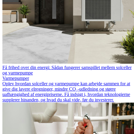
Få frihed over din energi: Sådan fungerer samspillet mellem solceller
og varmepumpe
Varmepumper
Oplev hvordan solceller og varmepumpe kan arbejde sammen for at
give dig lavere elregninger, mindre CO₂-udledning og større
uafhængighed af energipriserne. Få indsigt i, hvordan teknologierne
supplerer hinanden, og hvad du skal vide, før du investerer.