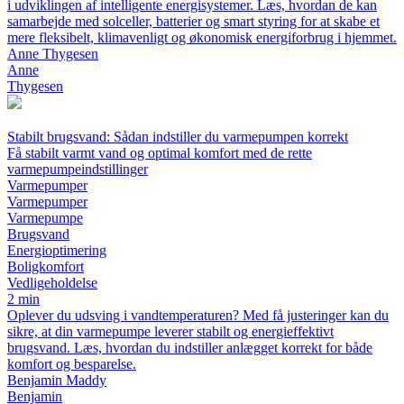
i udviklingen af intelligente energisystemer. Læs, hvordan de kan
samarbejde med solceller, batterier og smart styring for at skabe et
mere fleksibelt, klimavenligt og økonomisk energiforbrug i hjemmet.
Anne Thygesen
Anne
Thygesen
Stabilt brugsvand: Sådan indstiller du varmepumpen korrekt
Få stabilt varmt vand og optimal komfort med de rette
varmepumpeindstillinger
Varmepumper
Varmepumper
Varmepumpe
Brugsvand
Energioptimering
Boligkomfort
Vedligeholdelse
2 min
Oplever du udsving i vandtemperaturen? Med få justeringer kan du
sikre, at din varmepumpe leverer stabilt og energieffektivt
brugsvand. Læs, hvordan du indstiller anlægget korrekt for både
komfort og besparelse.
Benjamin Maddy
Benjamin