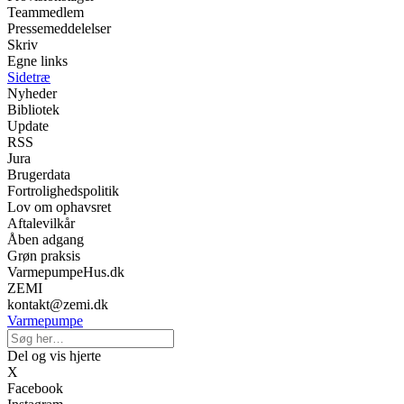
Teammedlem
Pressemeddelelser
Skriv
Egne links
Sidetræ
Nyheder
Bibliotek
Update
RSS
Jura
Brugerdata
Fortrolighedspolitik
Lov om ophavsret
Aftalevilkår
Åben adgang
Grøn praksis
VarmepumpeHus.dk
ZEMI
kontakt@zemi.dk
Varmepumpe
Del og vis hjerte
X
Facebook