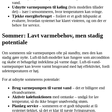
vand.
Udnytte varmepumpen til køling
(hvis modellen tillader
det) – især i sensommeren, hvor temperaturen kan svinge.
Tjekke energiforbruget
– foråret er et godt tidspunkt at
evaluere, hvordan systemet har klaret vinteren, og om der er
behov for service.
Sommer: Lavt varmebehov, men stadig
potentiale
Om sommeren står varmepumpen ofte på standby, men den kan
stadig gøre nytte. Luft-til-luft-modeller kan fungere som aircondition
og skabe et behageligt indeklima på varme dage. Luft-til-vand-
varmepumper kan levere varmt brugsvand med høj effektivitet, fordi
udetemperaturen er høj.
For at udnytte sommerens potentiale:
Brug varmepumpen til varmt vand
– det er billigere end
elvandvarmere.
Aktivér kølefunktionen
med omtanke – undgå for lav
temperatur, så du ikke bruger unødvendig strøm.
Planlæg service
– sommeren er et godt tidspunkt at få
systemet tjekket, så det er klar til næste fyringssæson.