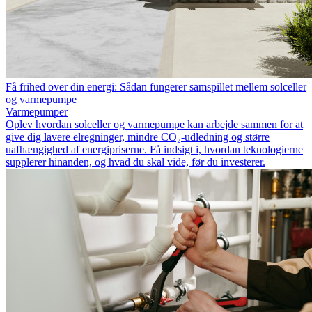
Få frihed over din energi: Sådan fungerer samspillet mellem solceller
og varmepumpe
Varmepumper
Oplev hvordan solceller og varmepumpe kan arbejde sammen for at
give dig lavere elregninger, mindre CO₂-udledning og større
uafhængighed af energipriserne. Få indsigt i, hvordan teknologierne
supplerer hinanden, og hvad du skal vide, før du investerer.