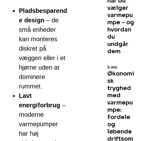
når du
vælger
Pladsbesparend
varmepu
e design
– de
mpe – og
små enheder
hvordan
du
kan monteres
undgår
diskret på
dem
væggen eller i et
hjørne uden at
5 min
Økonomi
dominere
sk
rummet.
tryghed
med
Lavt
varmepu
energiforbrug
–
mpe:
moderne
Fordele
varmepumper
og
løbende
har høj
driftsom