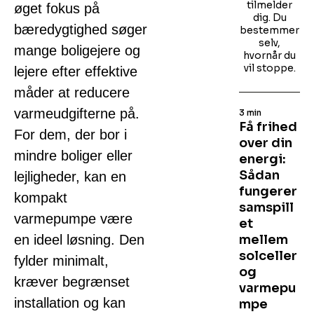
tilmelder
øget fokus på
dig. Du
bæredygtighed søger
bestemmer
selv,
mange boligejere og
hvornår du
vil stoppe.
lejere efter effektive
måder at reducere
varmeudgifterne på.
3 min
Få frihed
For dem, der bor i
over din
mindre boliger eller
energi:
Sådan
lejligheder, kan en
fungerer
kompakt
samspill
varmepumpe være
et
en ideel løsning. Den
mellem
solceller
fylder minimalt,
og
kræver begrænset
varmepu
installation og kan
mpe