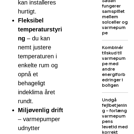
Sådan
kan installeres
fungerer
hurtigt.
samspillet
mellem
Fleksibel
solceller og
varmepum
temperaturstyri
pe
ng
– du kan
nemt justere
Kombinér
tilskud til
temperaturen i
varmepum
pe med
enkelte rum og
andre
opnå et
energiforb
edringer i
behageligt
boligen
indeklima året
Undgå
rundt.
fejlbetjenin
Miljøvenlig drift
g – forlæng
varmepum
– varmepumper
pens
levetid med
udnytter
korrekt