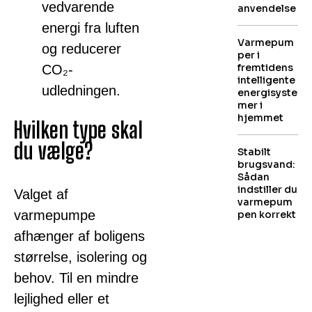
vedvarende
anvendelse
energi fra luften
Varmepum
og reducerer
per i
fremtidens
CO₂-
intelligente
udledningen.
energisyste
mer i
hjemmet
Hvilken type skal
du vælge?
Stabilt
brugsvand:
Sådan
indstiller du
Valget af
varmepum
varmepumpe
pen korrekt
afhænger af boligens
størrelse, isolering og
behov. Til en mindre
lejlighed eller et