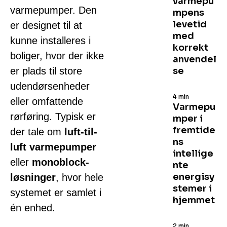
varmepu
varmepumper. Den
mpens
levetid
er designet til at
med
kunne installeres i
korrekt
boliger, hvor der ikke
anvendel
er plads til store
se
udendørsenheder
4 min
eller omfattende
Varmepu
rørføring. Typisk er
mper i
fremtide
der tale om
luft-til-
ns
luft varmepumper
intellige
eller
monoblock-
nte
energisy
løsninger
, hvor hele
stemer i
systemet er samlet i
hjemmet
én enhed.
2 min