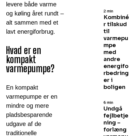
levere både varme
2 min
og køling året rundt –
Kombiné
alt sammen med et
r tilskud
til
lavt energiforbrug.
varmepu
mpe
Hvad er en
med
kompakt
andre
varmepumpe?
energifo
rbedring
er i
boligen
En kompakt
varmepumpe er en
6 min
mindre og mere
Undgå
pladsbesparende
fejlbetje
ning –
udgave af de
forlæng
traditionelle