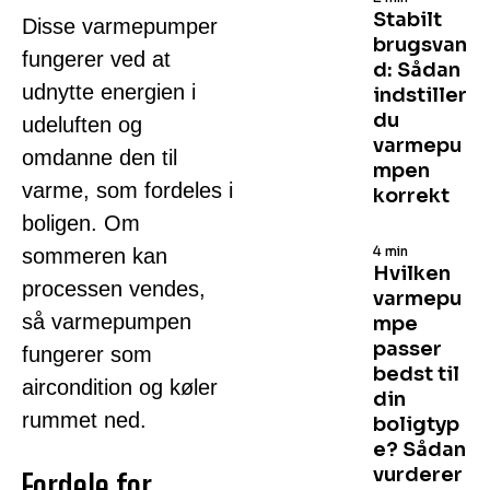
Stabilt
Disse varmepumper
brugsvan
fungerer ved at
d: Sådan
udnytte energien i
indstiller
du
udeluften og
varmepu
omdanne den til
mpen
varme, som fordeles i
korrekt
boligen. Om
4 min
sommeren kan
Hvilken
processen vendes,
varmepu
så varmepumpen
mpe
passer
fungerer som
bedst til
aircondition og køler
din
rummet ned.
boligtyp
e? Sådan
vurderer
Fordele for