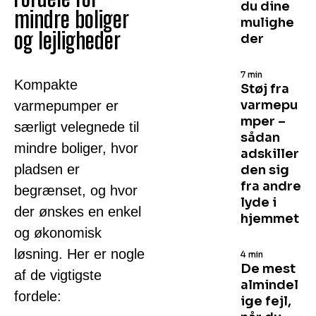
du dine
mindre boliger
mulighe
og lejligheder
der
7 min
Kompakte
Støj fra
varmepu
varmepumper er
mper –
særligt velegnede til
sådan
mindre boliger, hvor
adskiller
pladsen er
den sig
fra andre
begrænset, og hvor
lyde i
der ønskes en enkel
hjemmet
og økonomisk
løsning. Her er nogle
4 min
De mest
af de vigtigste
almindel
fordele:
ige fejl,