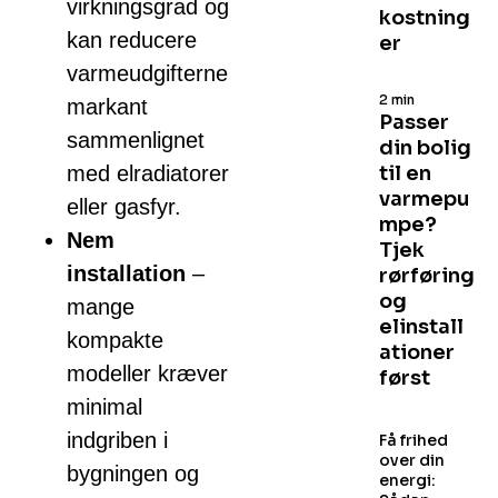
virkningsgrad og
kostning
kan reducere
er
varmeudgifterne
2 min
markant
Passer
sammenlignet
din bolig
med elradiatorer
til en
varmepu
eller gasfyr.
mpe?
Nem
Tjek
installation
–
rørføring
og
mange
elinstall
kompakte
ationer
modeller kræver
først
minimal
indgriben i
Få frihed
over din
bygningen og
energi: