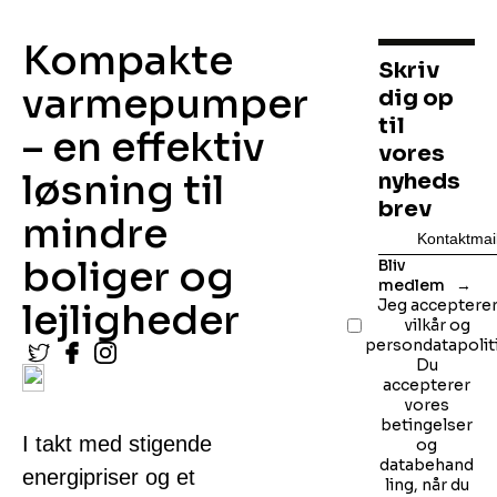
Kompakte
Skriv
varmepumper
dig op
til
– en effektiv
vores
løsning til
nyheds
brev
mindre
boliger og
Bliv
medlem
lejligheder
Jeg acceptere
vilkår og
persondatapoliti
Du
accepterer
vores
betingelser
I takt med stigende
og
databehand
energipriser og et
ling, når du